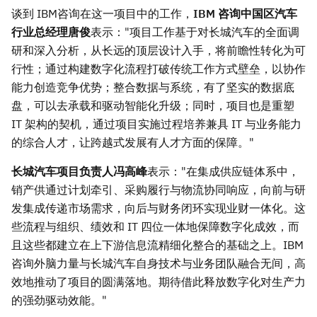
谈到 IBM咨询在这一项目中的工作，
IBM 咨询中国区汽车
行业总经理唐俊
表示："项目工作基于对长城汽车的全面调
研和深入分析，从长远的顶层设计入手，将前瞻性转化为可
行性；通过构建数字化流程打破传统工作方式壁垒，以协作
能力创造竞争优势；整合数据与系统，有了坚实的数据底
盘，可以去承载和驱动智能化升级；同时，项目也是重塑
IT 架构的契机，通过项目实施过程培养兼具 IT 与业务能力
的综合人才，让跨越式发展有人才方面的保障。"
长城汽车项目负责人冯高峰
表示："在集成供应链体系中，
销产供通过计划牵引、采购履行与物流协同响应，向前与研
发集成传递市场需求，向后与财务闭环实现业财一体化。这
些流程与组织、绩效和 IT 四位一体地保障数字化成效，而
且这些都建立在上下游信息流精细化整合的基础之上。IBM
咨询外脑力量与长城汽车自身技术与业务团队融合无间，高
效地推动了项目的圆满落地。期待借此释放数字化对生产力
的强劲驱动效能。"