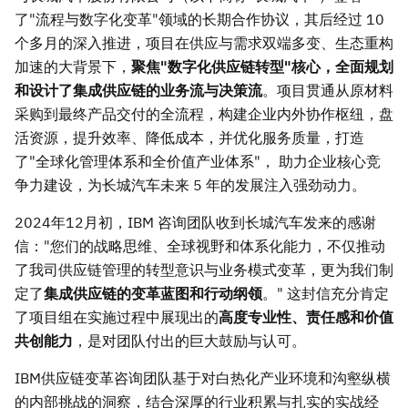
了"流程与数字化变革"领域的长期合作协议，其后经过 10
个多月的深入推进，项目在供应与需求双端多变、生态重构
加速的大背景下，
聚焦
"数字化供应链转型"核心，全面规划
和设计了集成供应链的业务流与决策流
。项目贯通从原材料
采购到最终产品交付的全流程，构建企业内外协作枢纽，盘
活资源，提升效率、降低成本，并优化服务质量，打造
了"全球化管理体系和全价值产业体系"， 助力企业核心竞
争力建设，为长城汽车未来 5 年的发展注入强劲动力。
2024年12月初，IBM 咨询团队收到长城汽车发来的感谢
信："您们的战略思维、全球视野和体系化能力，不仅推动
了我司供应链管理的转型意识与业务模式变革，更为我们制
定了
集成供应链的变革蓝图和行动纲领
。" 这封信充分肯定
了项目组在实施过程中展现出的
高度专业性、责任感和价值
共创能力
，是对团队付出的巨大鼓励与认可。
IBM供应链变革咨询团队基于对白热化产业环境和沟壑纵横
的内部挑战的洞察，结合深厚的行业积累与扎实的实战经