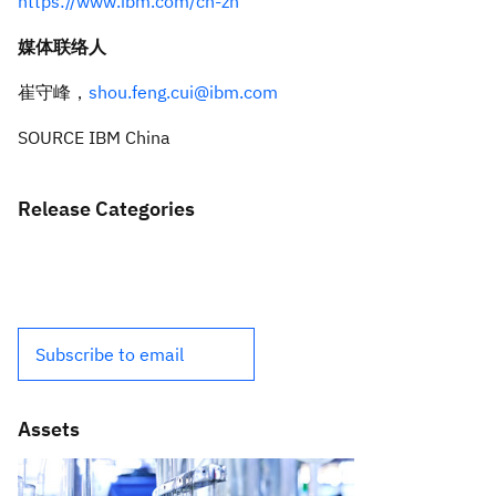
https://www.ibm.com/cn-zh
媒体联络人
崔守峰，
shou.feng.cui@ibm.com
SOURCE IBM China
Release Categories
Subscribe to email
Assets