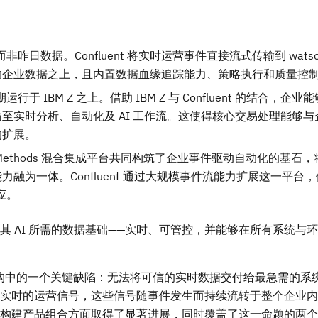
日数据。Confluent 将实时运营事件直接流式传输到 watsonx
的企业数据之上，且内置数据血缘追踪能力、策略执行和质量控
于 IBM Z 之上。借助 IBM Z 与 Confluent 的结合，企
至实时分析、自动化及 AI 工作流。这使得核心交易处理能够与
的扩展。
M webMethods 混合集成平台共同构筑了企业事件驱动自动化的基石
为一体。Confluent 通过大规模事件流能力扩展这一平台
应。
助客户构建其 AI 所需的数据基础——实时、可管控，并能够在所有系统
构中的一个关键缺陷：无法将可信的实时数据交付给最急需的系统。
实时的运营信号，这些信号随事件发生而持续流转于整个企业内
M 在构建产品组合方面取得了显著进展，同时覆盖了这一命题的两