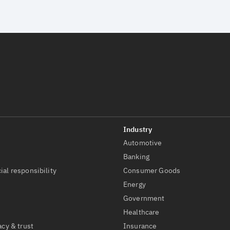
Automotive
t
Banking
ial responsibility
Consumer Goods
Energy
Government
Healthcare
acy & trust
Insurance