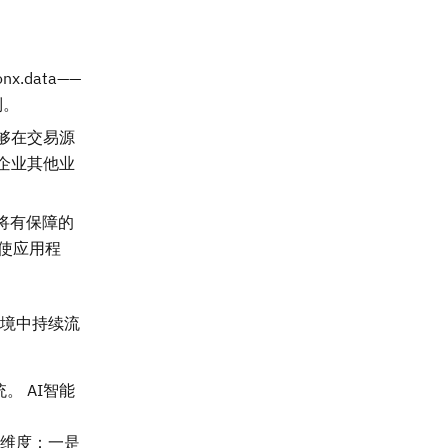
.data——
制。
业能够在交易源
企业其他业
，将有保障的
，使应用程
与环境中持续流
 AI智能
个维度：一是