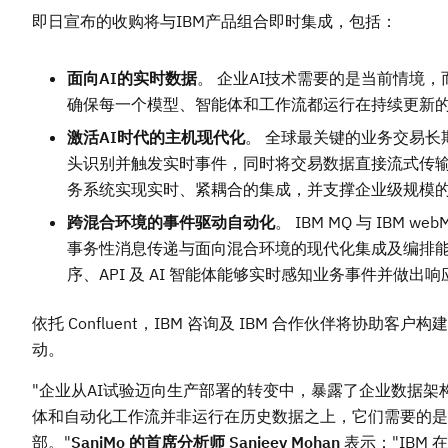
即日宣布的收购将与IBM产品组合即时集成，包括：
面向
AI的实时数据
。 企业AI技术需要的是当前情境，而非昨
确保每一个模型、智能体和工作流都运行在持续更新
激活
AI时代的主机现代化
。 全球最关键的业务交易长期运行
头识别并触发实时事件，同时将交易数据直接流式传输
务系统实现实时、紧耦合的集成，并支撑企业级规模
跨混合环境的事件驱动自动化
。 IBM MQ 与 IB
事务性消息传递与面向混合环境的现代化集成及编排能力融
序、API 及 AI 智能体能够实时感知业务事件并做出响
依托 Confluent，IBM 咨询及 IBM 合作伙伴将协
动。
"企业从AI试验迈向生产部署的转变中，暴露了企业数据架
体和自动化工作流并非运行在历史数据之上，它们需要的是
部。"
SanjMo 的首席分析师
Sanjeev Mohan
表示："IB