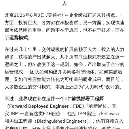
人
北京
2026年6月3日
/美通社/ -- 企业级AI正迎来转折点。一
方面，投资巨大、各方都在积极尝试，另一方面，实现快速
部署依然困难重重。问题不在于愿景，也不在于技术，而在
于
运营模式
。
在过去几十年里，交付规模的扩展依赖于人力：投入的人力
越多，获得的产出就越大。几乎所有商业模式都建立在这一
逻辑之上，但AI改变了这一规则。如今，产出取决于企业的
运营模式——团队如何构建并协同各种智能体、如何实施治
理、又如何将原始能力转化为可衡量的商业成果。而目前，
大多数企业的交付模式，本质上还是为"人力时代"设计的。
不过，业界现在都在追捧一个叫
"前线部署工程师
（
Forward Deployed Engineer，FDE）"
的新岗位。其
实 IBM 一直有这类FDE职位——包括 IBM 院士（Fellows）
和杰出工程师（Distinguished Engineers），他们直接嵌入
客户项目中，FDE 实际上是将这一做法标准化，变成了一