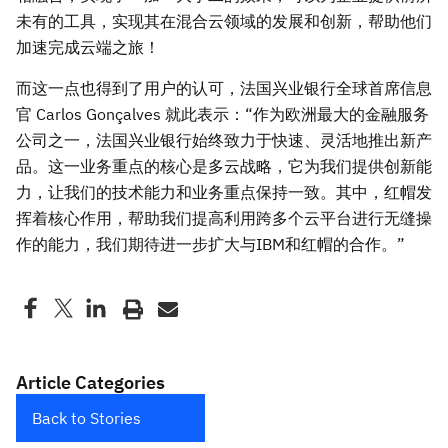
未有的工具，实现其在混合云领域的发展和创新，帮助他们
加速完成云端之旅！
而这一点也得到了用户的认可，法国兴业银行全球首席信息
官 Carlos Gonçalves 就此表示：“作为欧洲最大的金融服务
公司之一，法国兴业银行始终致力于快速、灵活地推出新产
品。这一业务重点的核心是多云战略，它为我们提供创新能
力，让我们的技术能力和业务重点保持一致。其中，红帽发
挥着核心作用，帮助我们提高利用跨多个云平台进行无缝操
作的能力，我们期待进一步扩大与IBM和红帽的合作。”
Article Categories
Back to Stories