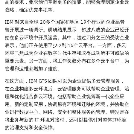
高的要求，要求他们掌握更多的技能，能够合理制定企业云
战略，确定优先事项等。
IBM 对来自全球 20多个国家和地区 19个行业的企业高管
曾开展过一项调研。调研结果显示，超过八成的企业已经开
始在多云环境中开展运营。其中，超过四分之三的受访企业
表示，他们正在使用至少 2到 15个云平台。一方面，多云
环境已然成为企业在数字时代生存和取得成功所不可或缺的
重要元素。另一方面，将工作负载分布在多个云平台中，为
管理和运维都增加了难度。
在这方面，IBM GTS 团队可以为企业提供多云管理服务，
在企业构建多云环境后，云管理服务可以帮助企业管理、治
理和优化混合多云环境。包括帮助企业统筹新一代企业应
用、新的定制应用，协调原有环境和迁移的环境，并协助企
业进行数据中心、网络、安全和整体服务的管理。特别是在
将业务与新的 IT 环境对接时，还可以提供针对整体IT环境
的治理支持和安全保障。