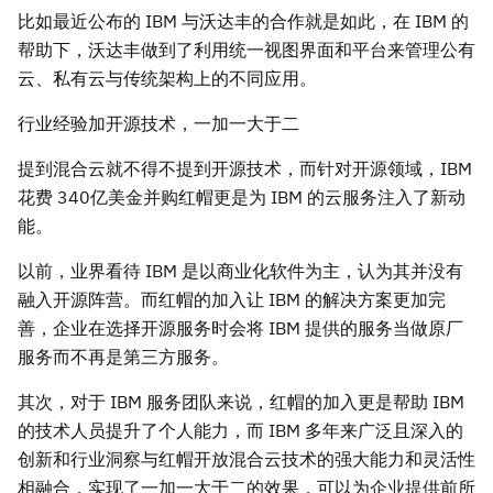
比如最近公布的 IBM 与沃达丰的合作就是如此，在 IBM 的
帮助下，沃达丰做到了利用统一视图界面和平台来管理公有
云、私有云与传统架构上的不同应用。
行业经验加开源技术，一加一大于二
提到混合云就不得不提到开源技术，而针对开源领域，IBM
花费 340亿美金并购红帽更是为 IBM 的云服务注入了新动
能。
以前，业界看待 IBM 是以商业化软件为主，认为其并没有
融入开源阵营。而红帽的加入让 IBM 的解决方案更加完
善，企业在选择开源服务时会将 IBM 提供的服务当做原厂
服务而不再是第三方服务。
其次，对于 IBM 服务团队来说，红帽的加入更是帮助 IBM
的技术人员提升了个人能力，而 IBM 多年来广泛且深入的
创新和行业洞察与红帽开放混合云技术的强大能力和灵活性
相融合，实现了一加一大于二的效果，可以为企业提供前所