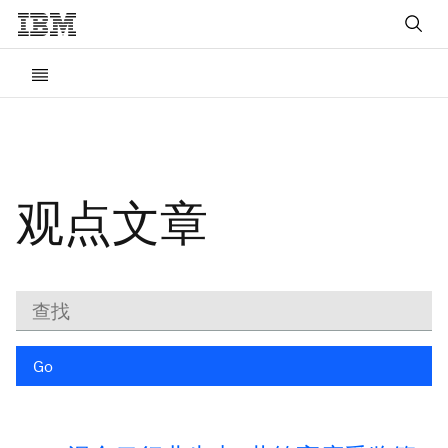
观点文章
关
键
字
Go