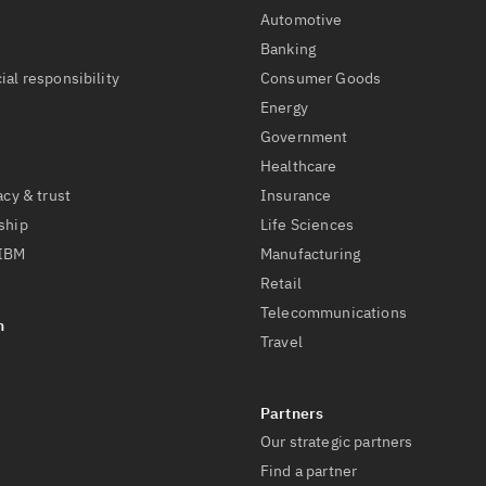
Automotive
t
Banking
ial responsibility
Consumer Goods
Energy
Government
Healthcare
acy & trust
Insurance
ship
Life Sciences
 IBM
Manufacturing
Retail
Telecommunications
Travel
Our strategic partners
Find a partner