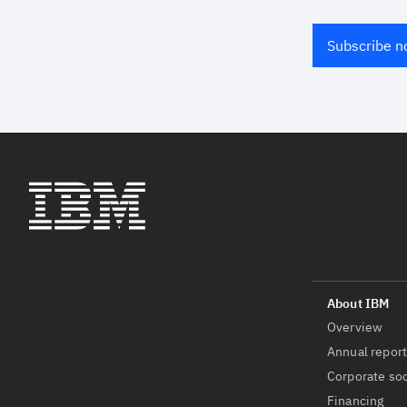
Subscribe 
Overview
Annual repor
Corporate soc
Financing