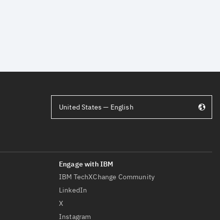
United States — English
IBM TechXChange Community
LinkedIn
X
Instagram