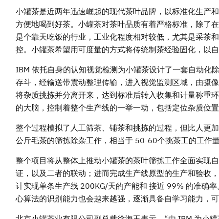
小罐茶是近两年迅速崛起的现代茶叶品牌，以标准化生产和
方便地喝到好茶。小罐茶对茶叶品质有着严格标准，除了在
是个靠天吃饭的行业，工业化程度相对较低，尤其是采茶和
控。小罐茶希望用可度量的方式将传统制茶经验固化，以自
IBM 依托自身的认知视觉检测为小罐茶设计了一套自动
存斗，经输送带震动整理传输，进入视觉监测区域，由摄像
将杂质挑拣并分离开来，达到标准后转入收集和计量称重环节
的大脑，控制着整个生产线的一举一动，包括定位杂质位
整个过程模拟了人工筛茶、铺茶和挑拣的过程，但比人更加
公斤毛茶的筛拣除杂工作，相当于 50-60个挑茶工的工作
整个项目将从整体上推动小罐茶的茶叶筛拣工作全面实现自
证，以及二者的联动；进而完成生产线原型的生产和验收，
计实现单条生产线 200KG/天的产能和 接近 99% 的
心算法的识别能力也会越来越强，逐渐具备自学习能力，可
北京小罐茶业有限公司副总裁徐海玉表示，“由 IBM 为小