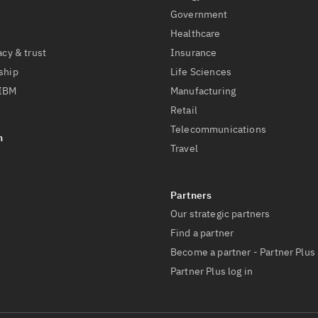
Government
Healthcare
acy & trust
Insurance
ship
Life Sciences
 IBM
Manufacturing
Retail
Telecommunications
Travel
Our strategic partners
Find a partner
Become a partner - Partner Plus
Partner Plus log in