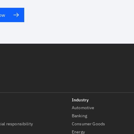
now
Automotive
t
Banking
ial responsibility
Consumer Goods
Energy