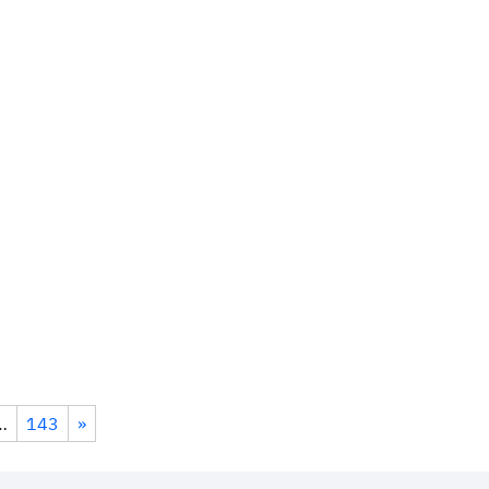
…
143
»