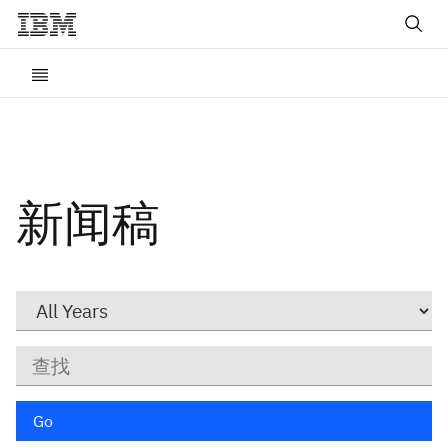
新闻稿
Year
关
键
字
Go